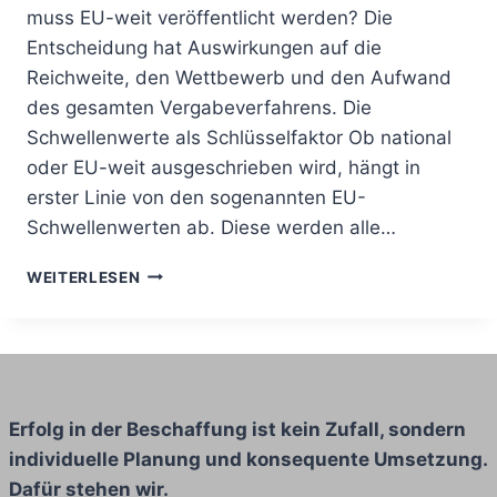
muss EU-weit veröffentlicht werden? Die
Entscheidung hat Auswirkungen auf die
Reichweite, den Wettbewerb und den Aufwand
des gesamten Vergabeverfahrens. Die
Schwellenwerte als Schlüsselfaktor Ob national
oder EU-weit ausgeschrieben wird, hängt in
erster Linie von den sogenannten EU-
Schwellenwerten ab. Diese werden alle…
NATIONAL
WEITERLESEN
VS.
EU-
WEIT
AUSSCHREIBEN
–
WORAUF
Erfolg in der Beschaffung ist kein Zufall, sondern
KOMMT
individuelle Planung und konsequente Umsetzung.
ES
AN?
Dafür stehen wir.